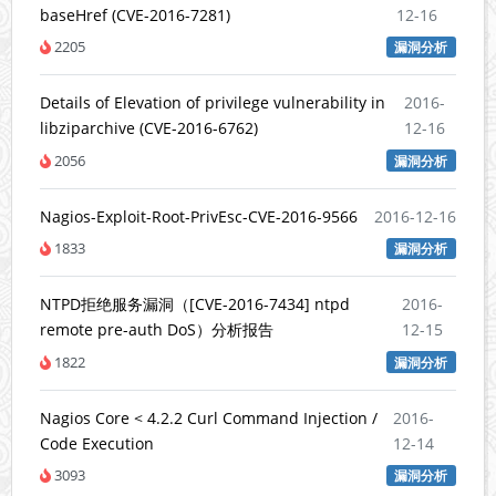
baseHref (CVE-2016-7281)
12-16
2205
漏洞分析
Details of Elevation of privilege vulnerability in
2016-
libziparchive (CVE-2016-6762)
12-16
2056
漏洞分析
Nagios-Exploit-Root-PrivEsc-CVE-2016-9566
2016-12-16
1833
漏洞分析
NTPD拒绝服务漏洞（[CVE-2016-7434] ntpd
2016-
remote pre-auth DoS）分析报告
12-15
1822
漏洞分析
Nagios Core < 4.2.2 Curl Command Injection /
2016-
Code Execution
12-14
3093
漏洞分析