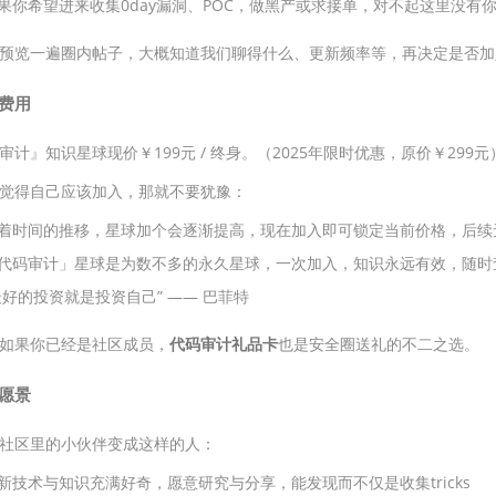
果你希望进来收集0day漏洞、POC，做黑产或求接单，对不起这里没有
预览一遍圈内帖子，大概知道我们聊得什么、更新频率等，再决定是否加
费用
审计』知识星球现价￥199元 / 终身。（2025年限时优惠，原价￥299元
觉得自己应该加入，那就不要犹豫：
着时间的推移，星球加个会逐渐提高，现在加入即可锁定当前价格，后续
代码审计」星球是为数不多的永久星球，一次加入，知识永远有效，随时
最好的投资就是投资自己” —— 巴菲特
如果你已经是社区成员，
代码审计礼品卡
也是安全圈送礼的不二之选。
愿景
社区里的小伙伴变成这样的人：
新技术与知识充满好奇，愿意研究与分享，能发现而不仅是收集tricks