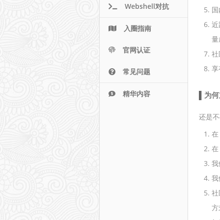
Webshell对抗
国
近
入圈指南
量
官网认证
社
享
常见问题
精华内容
为何
还是不
我
我
社
方