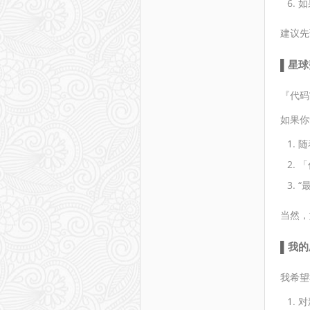
如
建议先
星球
『代码
如果你
随
「
“
当然，
我的
我希望
对