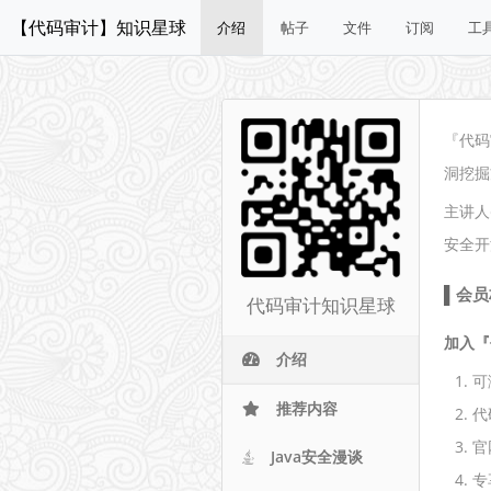
【代码审计】知识星球
介绍
帖子
文件
订阅
工
『代码
洞挖掘
主讲人
安全开
会员
代码审计知识星球
加入『
介绍
可
推荐内容
代
官
Java安全漫谈
专