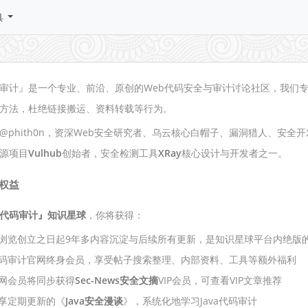
具
审计』是一个专业、前沿、原创的Web代码安全与审计讨论社区，我们
方法，杜绝链接搬运、资料转载等行为。
@phith0n，资深Web安全研究者、乌云核心白帽子、漏洞猎人、安全
源项目
Vulhub
创始者，安全检测工具
XRay
核心设计与开发者之一。
权益
代码审计』知识星球
，你将获得：
浏览创立之日起9年多内容沉淀与后续所有更新，是知识星球平台内绝版
码审计官网终身会员，享受帖子搜索整理、内部资料、工具等额外福利
网会员将同步获得
Sec-News安全文摘
VIP会员，可查看VIP文章推荐
享定期更新的《
Java安全漫谈
》，系统化地学习Java代码审计