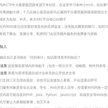
内外CTF中大量赛题思路来源于本社区，在这里学习各种小trick，在比赛
距离接触大佬，十几位核心嘉宾由原乌云漏洞平台通用漏洞领域获得过大
成长为先知、补天、各大SRC平台核心白帽子
区内9000多位信安爱好者是你的良师益友，没有娱乐圈里的陋习，实时
有线下聚会、直播分享、私密闭门会议等额外服务的免费参与资格
加入
确定自己是否能在『代码审计』知识星球里学到知识？
在
这里
提前预览星球内所有帖子（包含一部分文字、缩略图、附件列表等
在
这里
看看与星球里题目或讨论有关的公开技术文章
们支持三天无理由退款，你也可以直接加入看看，不合适退出即可
们服务对象是安全从业者、学生，Web开发人员等，你需要对代码有一
区内容可能涉及到PHP、Java、Python、JavaScript、前端安全等
式尽量让大家都能看懂，但又不水