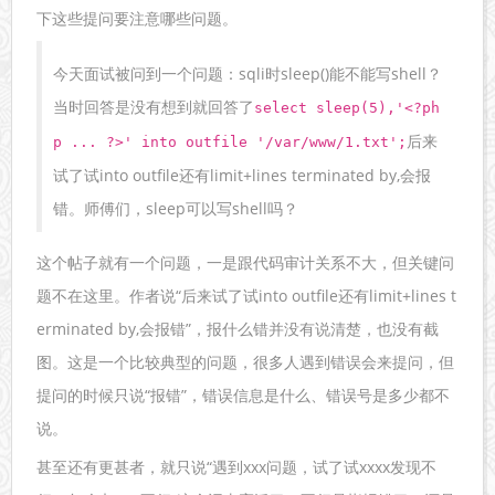
下这些提问要注意哪些问题。
今天面试被问到一个问题：sqli时sleep()能不能写shell？
当时回答是没有想到就回答了
select sleep(5),'<?ph
后来
p ... ?>' into outfile '/var/www/1.txt';
试了试into outfile还有limit+lines terminated by,会报
错。师傅们，sleep可以写shell吗？
这个帖子就有一个问题，一是跟代码审计关系不大，但关键问
题不在这里。作者说“后来试了试into outfile还有limit+lines t
erminated by,会报错”，报什么错并没有说清楚，也没有截
图。这是一个比较典型的问题，很多人遇到错误会来提问，但
提问的时候只说“报错”，错误信息是什么、错误号是多少都不
说。
甚至还有更甚者，就只说“遇到xxx问题，试了试xxxx发现不