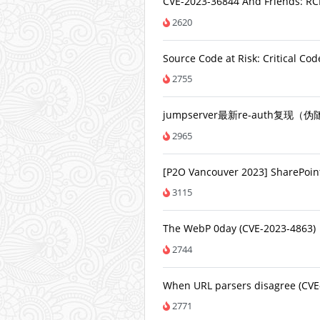
CVE-2023-36844 And Friends: RCE
2620
Source Code at Risk: Critical Cod
2755
jumpserver最新re-auth复现
2965
[P2O Vancouver 2023] SharePoin
3115
The WebP 0day (CVE-2023-4863)
2744
When URL parsers disagree (CVE
2771