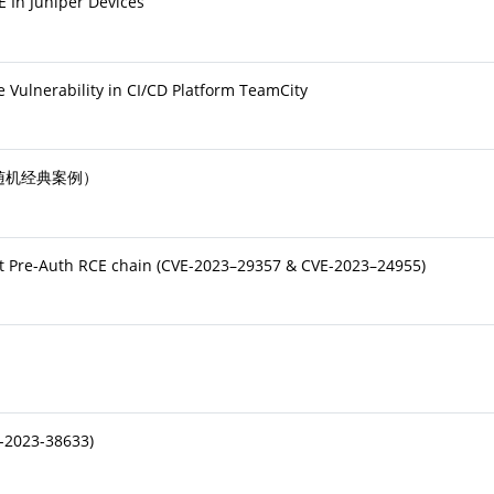
 In Juniper Devices
e Vulnerability in CI/CD Platform TeamCity
（伪随机经典案例）
t Pre-Auth RCE chain (CVE-2023–29357 & CVE-2023–24955)
-2023-38633)