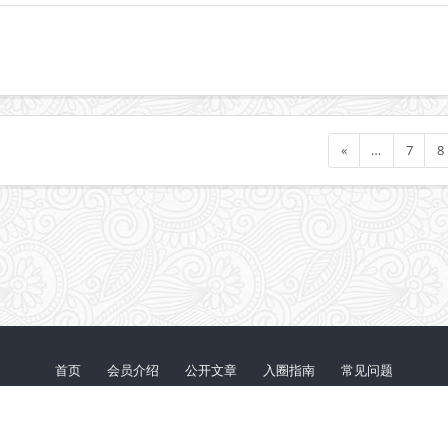
«
…
7
8
首页
会员介绍
公开文章
入圈指南
常见问题
鄂ICP备20012251号-1
© 2026 『代码审计』知识星球