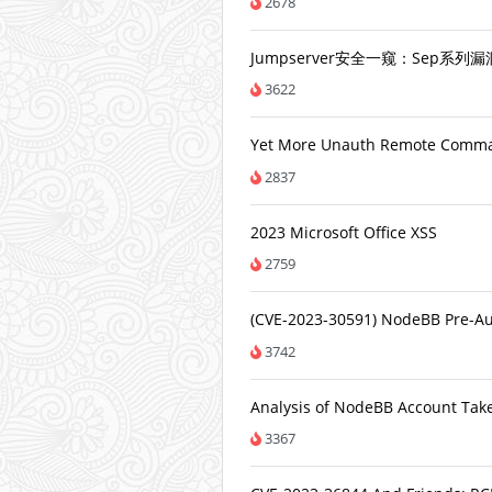
2678
Jumpserver安全一窥：Sep系列
3622
Yet More Unauth Remote Command
2837
2023 Microsoft Office XSS
2759
(CVE-2023-30591) NodeBB Pre-Aut
3742
Analysis of NodeBB Account Take
3367