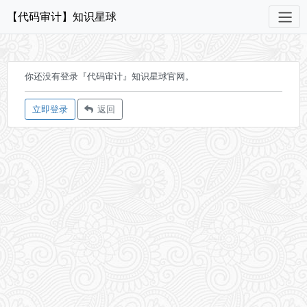
【代码审计】知识星球
你还没有登录『代码审计』知识星球官网。
立即登录
返回