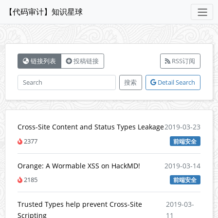
【代码审计】知识星球
链接列表
投稿链接
RSS订阅
搜索
Detail Search
Cross-Site Content and Status Types Leakage
2019-03-23
2377
前端安全
Orange: A Wormable XSS on HackMD!
2019-03-14
2185
前端安全
Trusted Types help prevent Cross-Site
2019-03-
Scripting
11