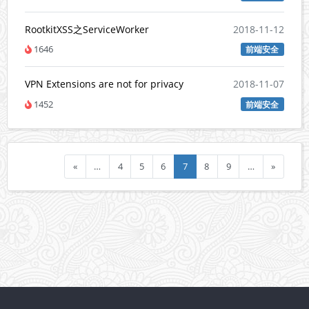
RootkitXSS之ServiceWorker
2018-11-12
1646
前端安全
VPN Extensions are not for privacy
2018-11-07
1452
前端安全
«
…
4
5
6
7
8
9
…
»