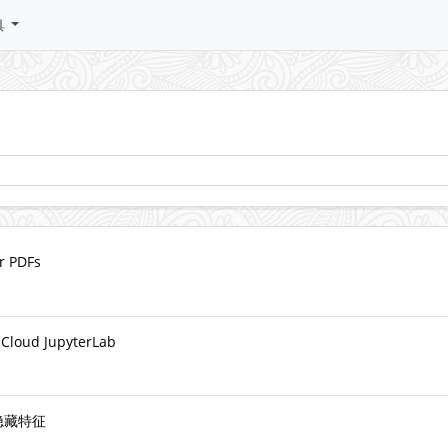
具
or PDFs
 Cloud JupyterLab
隐藏特征