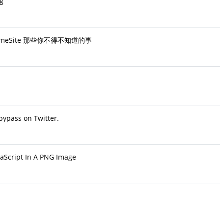
ng
SameSite 那些你不得不知道的事
bypass on Twitter.
aScript In A PNG Image