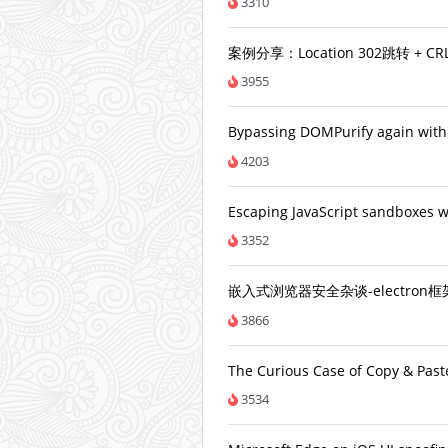
3310
案例分享：Location 302跳转 + 
3955
Bypassing DOMPurify again with
4203
Escaping JavaScript sandboxes w
3352
嵌入式浏览器安全杂谈-electron框
3866
The Curious Case of Copy & Paste
3534