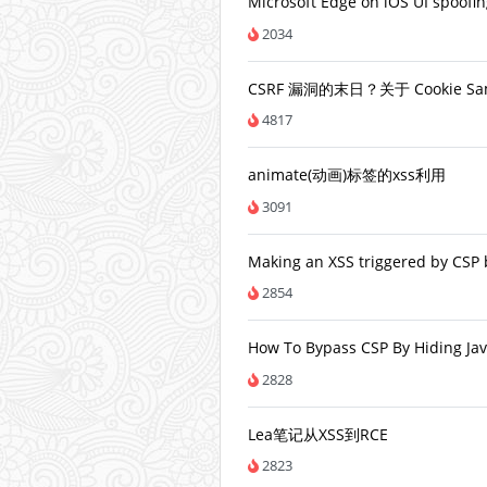
Microsoft Edge on iOS UI spoofi
2034
CSRF 漏洞的末日？关于 Cookie 
4817
animate(动画)标签的xss利用
3091
Making an XSS triggered by CSP 
2854
How To Bypass CSP By Hiding Jav
2828
Lea笔记从XSS到RCE
2823