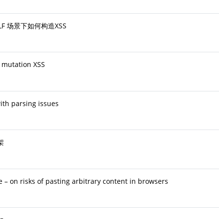
CRLF 场景下如何构造XSS
 mutation XSS
ith parsing issues
架
 – on risks of pasting arbitrary content in browsers