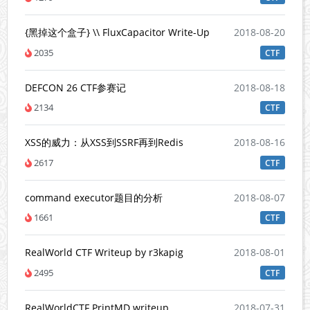
{黑掉这个盒子} \\ FluxCapacitor Write-Up
2018-08-20
2035
CTF
DEFCON 26 CTF参赛记
2018-08-18
2134
CTF
XSS的威力：从XSS到SSRF再到Redis
2018-08-16
2617
CTF
command executor题目的分析
2018-08-07
1661
CTF
RealWorld CTF Writeup by r3kapig
2018-08-01
2495
CTF
RealWorldCTF PrintMD writeup
2018-07-31