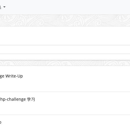
具
nge Write-Up
hp-challenge 学习
p