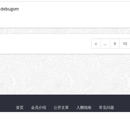
ebugvm
«
…
9
10
首页
会员介绍
公开文章
入圈指南
常见问题
鄂ICP备20012251号-1
© 2026 『代码审计』知识星球