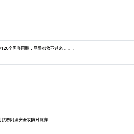
120个黑客围殴，网警都救不过来 。。。
全技术对抗赛阿里安全攻防对抗赛