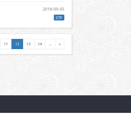
2018-09-05
CTF
11
12
13
14
…
»