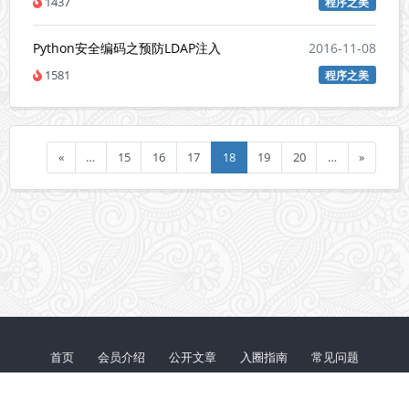
1437
程序之美
Python安全编码之预防LDAP注入
2016-11-08
1581
程序之美
«
…
15
16
17
18
19
20
…
»
首页
会员介绍
公开文章
入圈指南
常见问题
鄂ICP备20012251号-1
© 2026 『代码审计』知识星球