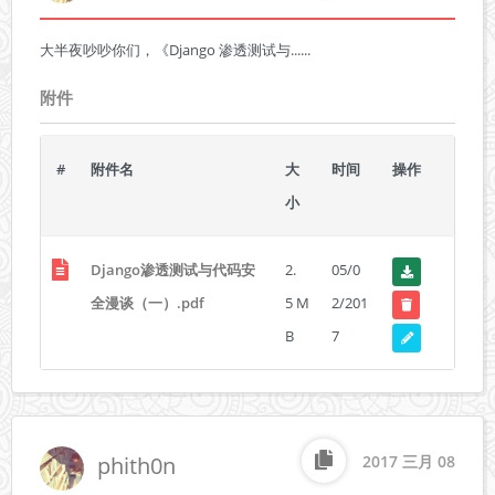
大半夜吵吵你们，《Django 渗透测试与......
附件
#
附件名
大
时间
操作
小
Django渗透测试与代码安
2.
05/0
全漫谈（一）.pdf
5 M
2/201
B
7
phith0n
2017 三月 08