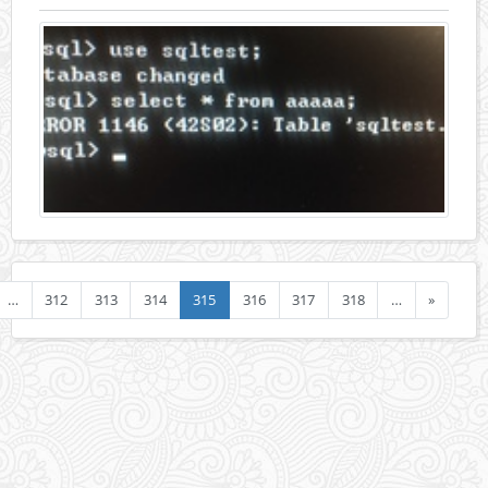
…
312
313
314
315
316
317
318
…
»