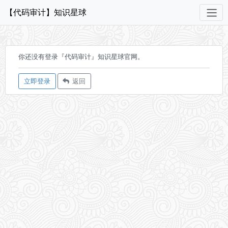
【代码审计】知识星球
你还没有登录『代码审计』知识星球官网。
立即登录
返回