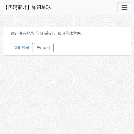
【代码审计】知识星球
你还没有登录『代码审计』知识星球官网。
立即登录
返回