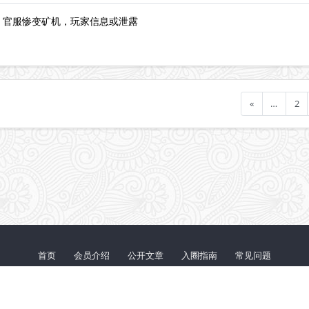
，官服惨变矿机，玩家信息或泄露
«
…
2
首页
会员介绍
公开文章
入圈指南
常见问题
鄂ICP备20012251号-1
© 2026 『代码审计』知识星球