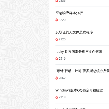
2835
应急响应样本分析
3220
反取证的无文件恶意程序
2120
lucky 勒索病毒分析与文件解密
2516
“毒针”行动 - 针对“俄罗斯总统办所
2062
Windows版本QQ锁定可被绕过
2218