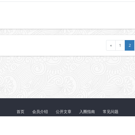
«
1
2
首页
会员介绍
公开文章
入圈指南
常见问题
鄂ICP备20012251号-1
© 2026 『代码审计』知识星球