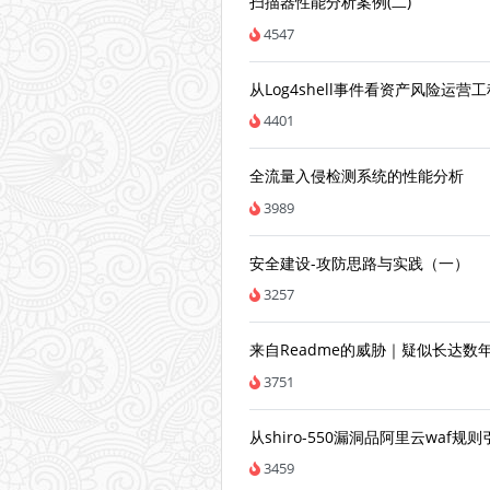
扫描器性能分析案例(二)
4547
从Log4shell事件看资产风险运
4401
全流量入侵检测系统的性能分析
3989
安全建设-攻防思路与实践（一）
3257
来自Readme的威胁｜疑似长达数
3751
从shiro-550漏洞品阿里云waf规
3459