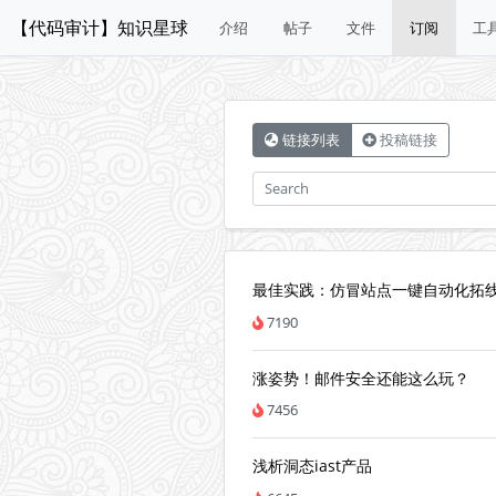
【代码审计】知识星球
介绍
帖子
文件
订阅
工
链接列表
投稿链接
最佳实践：仿冒站点一键自动化拓
7190
涨姿势！邮件安全还能这么玩？
7456
浅析洞态iast产品