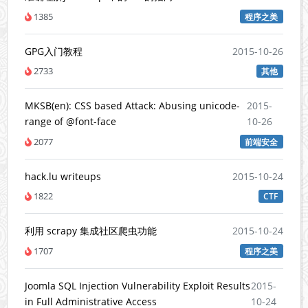
1385
程序之美
GPG入门教程
2015-10-26
2733
其他
MKSB(en): CSS based Attack: Abusing unicode-
2015-
range of @font-face
10-26
2077
前端安全
hack.lu writeups
2015-10-24
1822
CTF
利用 scrapy 集成社区爬虫功能
2015-10-24
1707
程序之美
Joomla SQL Injection Vulnerability Exploit Results
2015-
in Full Administrative Access
10-24