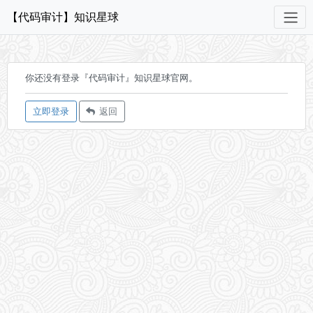
【代码审计】知识星球
你还没有登录『代码审计』知识星球官网。
立即登录
返回